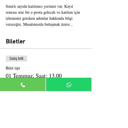
Sınırlı sayıda katılımcı yerimiz var. Kayıt 
sonrası size bir e-posta gelecek ve katılım için 
izlemeniz gereken adımlar hakkında bilgi 
vereceğiz. Masalımızda buluşmak üzere...
Biletler
Satış bitti
Bilet tipi
01 Temmuz, Saat: 13.00
Daha Fazla Bilgi
Fiyat
₺20,00