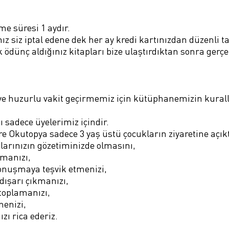
me süresi 1 aydır.
nız siz iptal edene dek her ay kredi kartınızdan düzenli tah
k ödünç aldığınız kitapları bize ulaştırdıktan sonra gerçe
 ve huzurlu vakit geçirmemiz için kütüphanemizin kurall
sadece üyelerimiz içindir.
e Okutopya sadece 3 yaş üstü çocukların ziyaretine açıkt
klarınızın gözetiminizde olmasını,
manızı,
konuşmaya teşvik etmenizi,
dışarı çıkmanızı,
toplamanızı,
enizi,
zı rica ederiz.