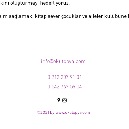
kini oluşturmayı hedefliyoruz.
rişim sağlamak, kitap sever çocuklar ve aileler kulübüne
info@okutopya.com
0 212 287 91 31
0 542 767 56 04
©2021 by
www.okutopya.com