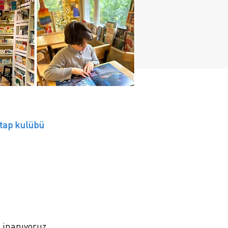
kitap kulübü
a inanıyoruz.