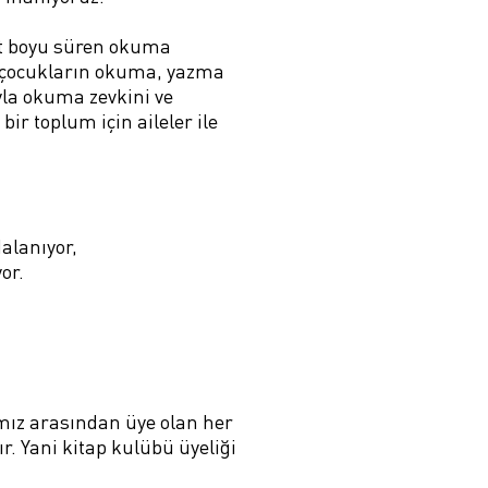
at boyu süren okuma
le çocukların okuma, yazma
yla okuma zevkini ve
r toplum için aileler ile
alanıyor,
yor.
ımız arasından üye olan her
ır. Yani kitap kulübü üyeliği