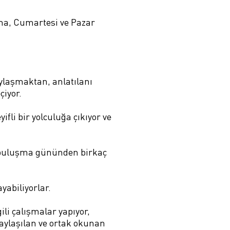
ma, Cumartesi ve Pazar
ylaşmaktan, anlatılanı
çiyor.
fli bir yolculuğa çıkıyor ve
- buluşma gününden birkaç
ayabiliyorlar.
li çalışmalar yapıyor,
paylaşılan ve ortak okunan