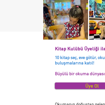
Kitap Kulübü Üyeliği il
10 kitap seç, eve götür, oku
buluşmalarına katıl!
Büyülü bir okuma dünyası
Üye Ol
Okumanın doğuştan gelen bi