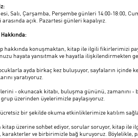
z:
si, Salı, Çarşamba, Perşembe günleri 14:00-18:00, Cu
i arasında açık. Pazartesi günleri kapalıyız.
 Hakkında:
hakkında konuşmaktan, kitap ile ilgili fikirlerimizi pa
zu hayata yansıtmak ve hayatla ilişkilendirmekten ge
uklarla ayda birkaç kez buluşuyor, sayfaların içinde keyi
arını yaratıyoruz.
ilerini - okunacak kitabı, buluşma gününü, zamanını 
grup üzerinden üyelerimizle paylaşıyoruz.
ücretsiz bir şekilde okuma etkinliklerimize katılım sağl
ap üzerine sohbet ediyor, sorular soruyor, kitap ile ilgi
 karakterler ve birbirimizle bağ kuruyoruz. Böylelikle, 