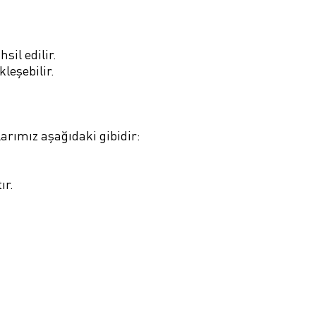
sil edilir.
kleşebilir.
arımız aşağıdaki gibidir:
ır.