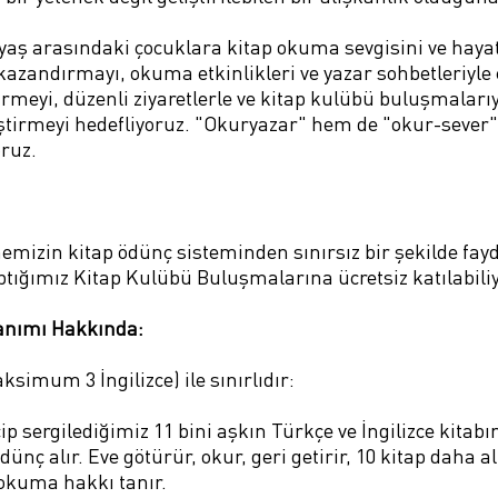
 yaş arasındaki çocuklara kitap okuma sevgisini ve hay
 kazandırmayı, okuma etkinlikleri ve yazar sohbetleriy
tirmeyi, düzenli ziyaretlerle ve kitap kulübü buluşmaları
irmeyi hedefliyoruz. "Okuryazar" hem de "okur-sever" bi
oruz.
zin kitap ödünç sisteminden sınırsız bir şekilde fayd
tığımız Kitap Kulübü Buluşmalarına ücretsiz katılabili
lanımı Hakkında:
ksimum 3 İngilizce) ile sınırlıdır:
 sergilediğimiz 11 bini aşkın Türkçe ve İngilizce kitab
ünç alır. Eve götürür, okur, geri getirir, 10 kitap daha al
 okuma hakkı tanır.