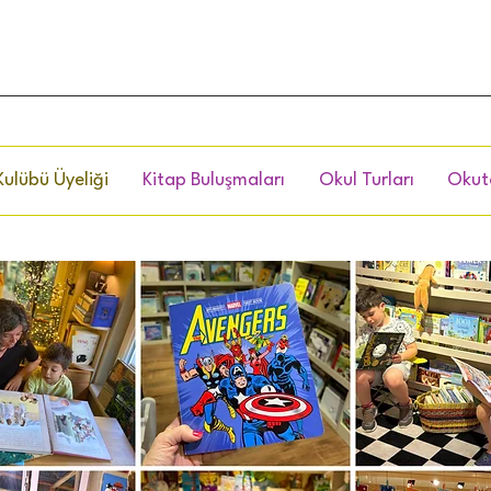
Kulübü Üyeliği
Kitap Buluşmaları
Okul Turları
Okut