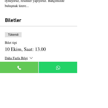
oynuyoruz, resimler yapıyoruz. Bahçemizde 
buluşmak üzere...
Biletler
Tükendi
Bilet tipi
10 Ekim, Saat: 13.00
Daha Fazla Bilgi
Fiyat
₺75,00
Bu etkinlik için biletler tükendi
Bu Etkinliği Paylaş