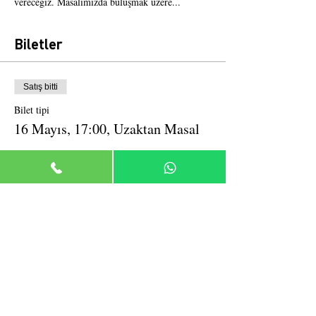
vereceğiz. Masalımızda buluşmak üzere...
Biletler
Satış bitti
Bilet tipi
16 Mayıs, 17:00, Uzaktan Masal
Daha Fazla Bilgi
Fiyat
₺10,00
Bu Etkinliği Paylaş