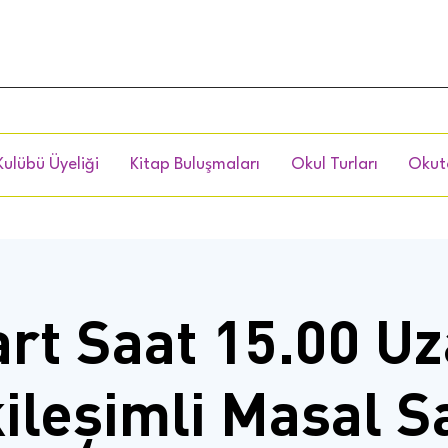
Kulübü Üyeliği
Kitap Buluşmaları
Okul Turları
Okut
rt Saat 15.00 U
ileşimli Masal S