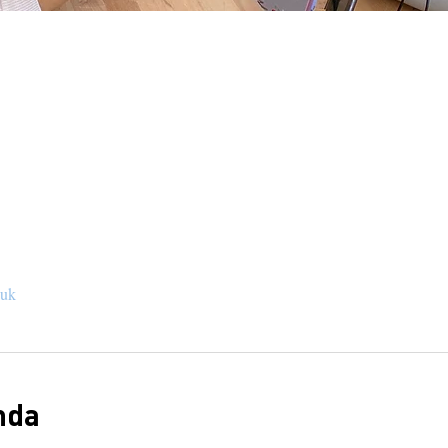
nuk
nda