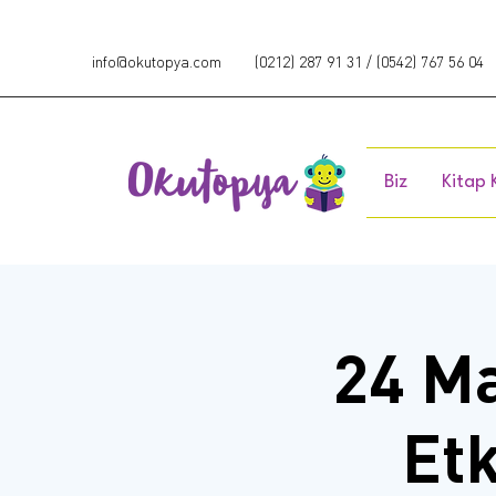
info@okutopya.com
(0212) 287 91 31 / (0542) 767 56 04
Biz
Kitap 
24 Ma
Etk