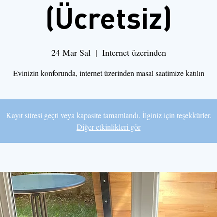
(Ücretsiz)
24 Mar Sal
  |  
Internet üzerinden
Evinizin konforunda, internet üzerinden masal saatimize katılın
Kayıt süresi geçti veya kapasite tamamlandı. İlginiz için teşekkürler.
Diğer etkinlikleri gör