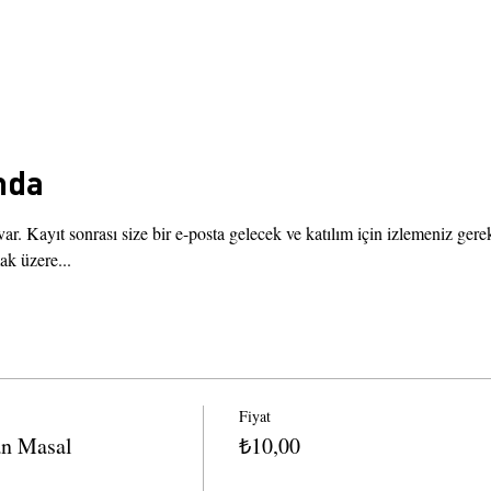
nda
 var. Kayıt sonrası size bir e-posta gelecek ve katılım için izlemeniz ger
k üzere...
Fiyat
an Masal
₺10,00