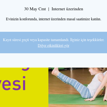
30 May Cmt
  |  
Internet üzerinden
Evinizin konforunda, internet üzerinden masal saatimize katılın.
Kayıt süresi geçti veya kapasite tamamlandı. İlginiz için teşekkürler.
Diğer etkinlikleri gör