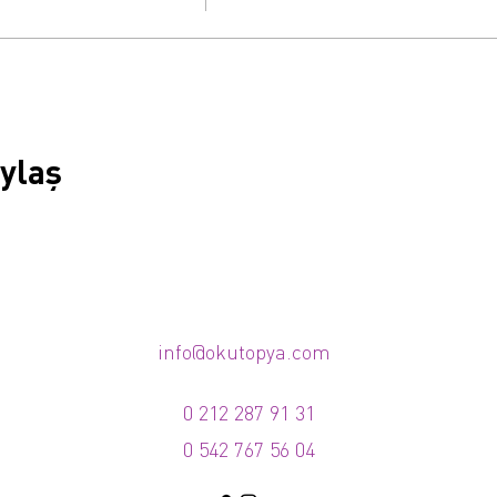
aylaş
info@okutopya.com
0 212 287 91 31
0 542 767 56 04