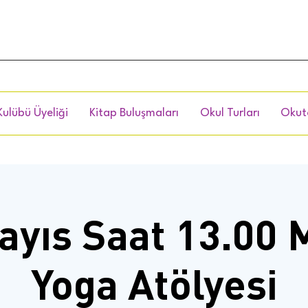
Kulübü Üyeliği
Kitap Buluşmaları
Okul Turları
Okut
ayıs Saat 13.00 
Yoga Atölyesi