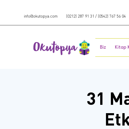
info@okutopya.com
(0212) 287 91 31 / (0542) 767 56 04
Biz
Kitap 
31 Ma
Etk