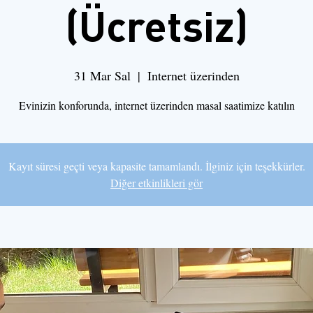
(Ücretsiz)
31 Mar Sal
  |  
Internet üzerinden
Evinizin konforunda, internet üzerinden masal saatimize katılın
Kayıt süresi geçti veya kapasite tamamlandı. İlginiz için teşekkürler.
Diğer etkinlikleri gör