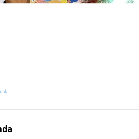
onuk
nda