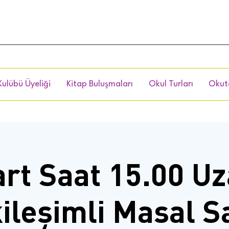
Kulübü Üyeliği
Kitap Buluşmaları
Okul Turları
Okut
rt Saat 15.00 U
ileşimli Masal S