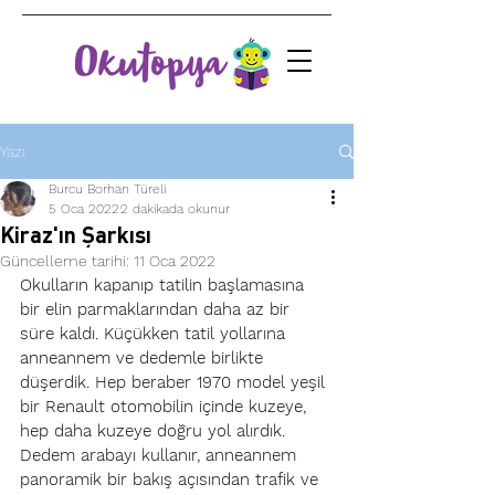
Yazı
Burcu Borhan Türeli
5 Oca 2022
2 dakikada okunur
Kiraz'ın Şarkısı
Güncelleme tarihi:
11 Oca 2022
Okulların kapanıp tatilin başlamasına 
bir elin parmaklarından daha az bir 
süre kaldı. Küçükken tatil yollarına 
anneannem ve dedemle birlikte 
düşerdik. Hep beraber 1970 model yeşil 
bir Renault otomobilin içinde kuzeye, 
hep daha kuzeye doğru yol alırdık. 
Dedem arabayı kullanır, anneannem 
panoramik bir bakış açısından trafik ve 