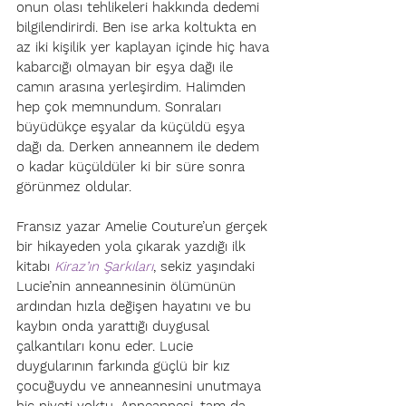
onun olası tehlikeleri hakkında dedemi 
bilgilendirirdi. Ben ise arka koltukta en 
az iki kişilik yer kaplayan içinde hiç hava 
kabarcığı olmayan bir eşya dağı ile 
camın arasına yerleşirdim. Halimden 
hep çok memnundum. Sonraları 
büyüdükçe eşyalar da küçüldü eşya 
dağı da. Derken anneannem ile dedem 
o kadar küçüldüler ki bir süre sonra 
görünmez oldular. 
Fransız yazar Amelie Couture’un gerçek 
bir hikayeden yola çıkarak yazdığı ilk 
kitabı 
Kiraz’ın Şarkıları
, sekiz yaşındaki 
Lucie’nin anneannesinin ölümünün 
ardından hızla değişen hayatını ve bu 
kaybın onda yarattığı duygusal 
çalkantıları konu eder. Lucie 
duygularının farkında güçlü bir kız 
çocuğuydu ve anneannesini unutmaya 