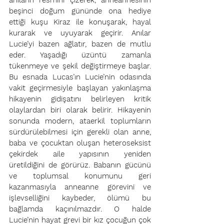
anıların resmini çizerek, anneannesinin 
beşinci doğum gününde ona hediye 
ettiği kuşu Kiraz ile konuşarak, hayal 
kurarak ve uyuyarak geçirir. Anılar 
Lucie’yi bazen ağlatır, bazen de mutlu 
eder. Yaşadığı üzüntü zamanla 
tükenmeye ve şekil değiştirmeye başlar. 
Bu esnada Lucas’ın Lucie’nin odasında 
vakit geçirmesiyle başlayan yakınlaşma 
hikayenin gidişatını belirleyen kritik 
olaylardan biri olarak belirir. Hikayenin 
sonunda modern, ataerkil toplumların 
sürdürülebilmesi için gerekli olan anne, 
baba ve çocuktan oluşan heteroseksist 
çekirdek aile yapısının yeniden 
üretildiğini de görürüz. Babanın gücünü 
ve toplumsal konumunu geri 
kazanmasıyla anneanne görevini ve 
işlevselliğini kaybeder, ölümü bu 
bağlamda kaçınılmazdır. O halde 
Lucie’nin hayat grevi bir kız çocuğun çok 