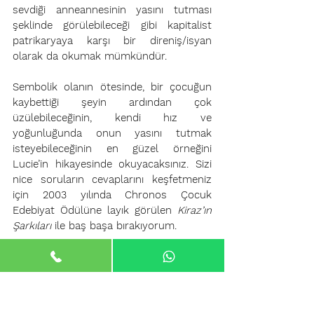
sevdiği anneannesinin yasını tutması 
şeklinde görülebileceği gibi kapitalist 
patrikaryaya karşı bir direniş/isyan 
olarak da okumak mümkündür.      
Sembolik olanın ötesinde, bir çocuğun 
kaybettiği şeyin ardından çok 
üzülebileceğinin, kendi hız ve 
yoğunluğunda onun yasını tutmak 
isteyebileceğinin en güzel örneğini 
Lucie’in hikayesinde okuyacaksınız. Sizi 
nice soruların cevaplarını keşfetmeniz 
için 2003 yılında Chronos Çocuk 
Edebiyat Ödülüne layık görülen 
Kiraz’ın 
Şarkıları
 ile baş başa bırakıyorum.
Lucie’nın hayat grevi acaba nasıl 
sonlanacak? Lucie karşılanması 
imkansız olan talebi (anneannesinin geri 
gelmesi) için direnişi bırakmaya nasıl 