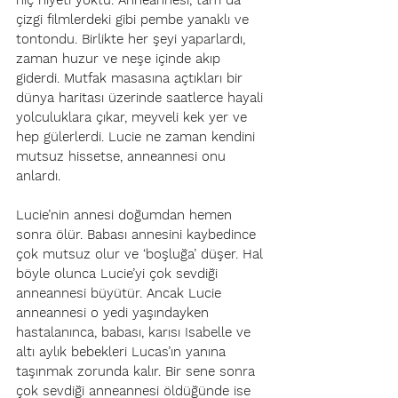
hiç niyeti yoktu. Anneannesi, tam da 
çizgi filmlerdeki gibi pembe yanaklı ve 
tontondu. Birlikte her şeyi yaparlardı, 
zaman huzur ve neşe içinde akıp 
giderdi. Mutfak masasına açtıkları bir 
dünya haritası üzerinde saatlerce hayali 
yolculuklara çıkar, meyveli kek yer ve 
hep gülerlerdi. Lucie ne zaman kendini 
mutsuz hissetse, anneannesi onu 
anlardı. 
Lucie’nin annesi doğumdan hemen 
sonra ölür. Babası annesini kaybedince 
çok mutsuz olur ve ‘boşluğa’ düşer. Hal 
böyle olunca Lucie’yi çok sevdiği 
anneannesi büyütür. Ancak Lucie 
anneannesi o yedi yaşındayken 
hastalanınca, babası, karısı Isabelle ve 
altı aylık bebekleri Lucas’ın yanına 
taşınmak zorunda kalır. Bir sene sonra 
çok sevdiği anneannesi öldüğünde ise 